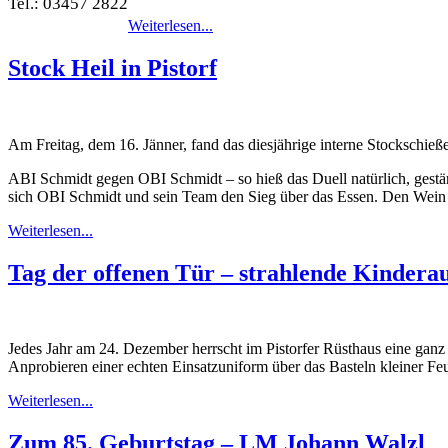
Tel.: 03457 2822
Weiterlesen...
Stock Heil in Pistorf
Am Freitag, dem 16. Jänner, fand das diesjährige interne Stockschießen
ABI Schmidt gegen OBI Schmidt – so hieß das Duell natürlich, gestä
sich OBI Schmidt und sein Team den Sieg über das Essen. Den Wein un
Weiterlesen...
Tag der offenen Tür – strahlende Kindera
Jedes Jahr am 24. Dezember herrscht im Pistorfer Rüsthaus eine ga
Anprobieren einer echten Einsatzuniform über das Basteln kleiner Feu
Weiterlesen...
Zum 85. Geburtstag – LM Johann Walzl