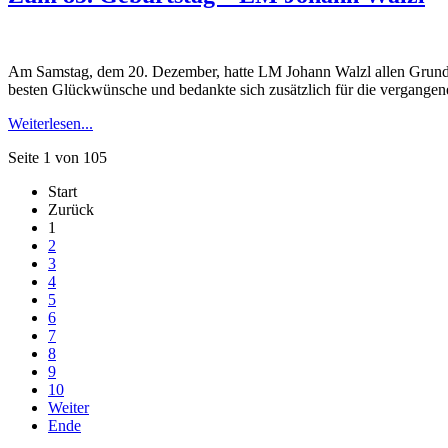
Am Samstag, dem 20. Dezember, hatte LM Johann Walzl allen Grund z
besten Glückwünsche und bedankte sich zusätzlich für die vergangenen
Weiterlesen...
Seite 1 von 105
Start
Zurück
1
2
3
4
5
6
7
8
9
10
Weiter
Ende