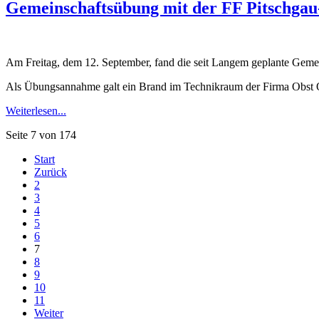
Gemeinschaftsübung mit der FF Pitschga
Am Freitag, dem 12. September, fand die seit Langem geplante Gemei
Als Übungsannahme galt ein Brand im Technikraum der Firma Obst 
Weiterlesen...
Seite 7 von 174
Start
Zurück
2
3
4
5
6
7
8
9
10
11
Weiter